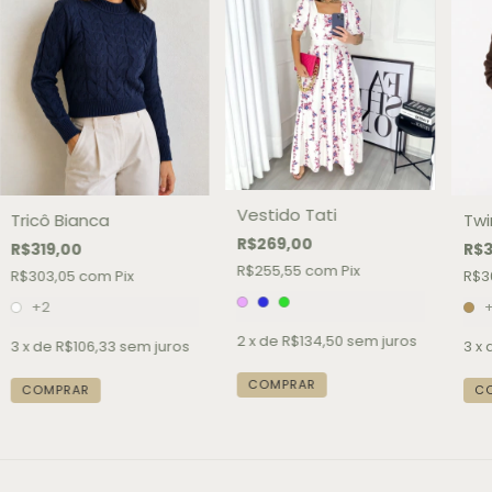
Vestido Tati
Tricô Bianca
Twi
R$269,00
R$319,00
R$3
R$255,55
com
Pix
R$303,05
com
Pix
R$3
+2
+
2
x de
R$134,50
sem juros
3
x de
R$106,33
sem juros
3
x 
COMPRAR
COMPRAR
C