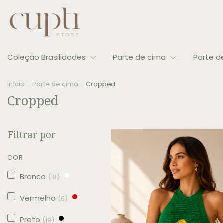
Coleção Brasilidades
Parte de cima
Parte d
Início
.
Parte de cima
.
Cropped
Cropped
Filtrar por
COR
Branco
(18)
Vermelho
(6)
Preto
(19)