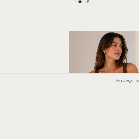
+5
Ao navegar po