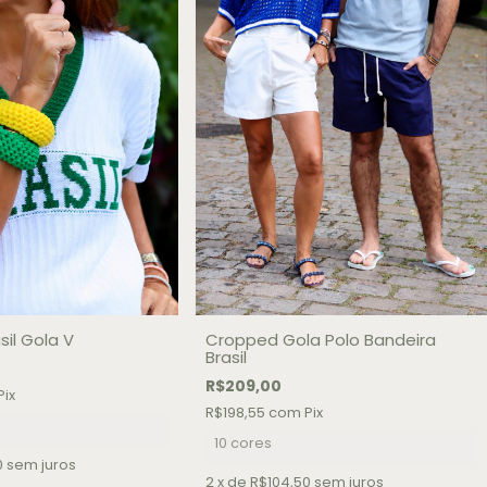
il Gola V
Cropped Gola Polo Bandeira
Brasil
R$209,00
Pix
R$198,55
com
Pix
10 cores
0
sem juros
2
x de
R$104,50
sem juros