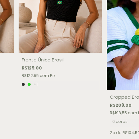
Frente Única Brasil
R$129,00
R$122,55
com
Pix
+1
Cropped Bras
R$209,00
R$198,55
com
6 cores
2
x de
R$104,5