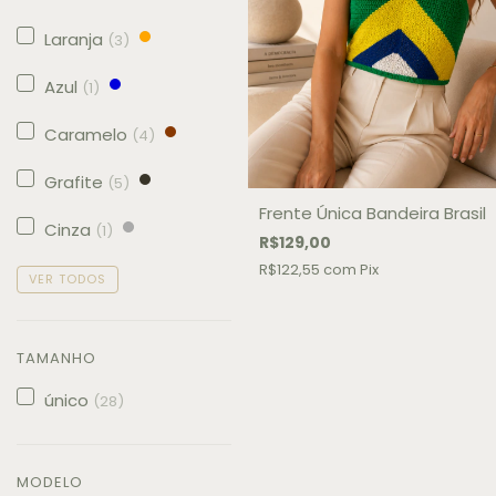
Laranja
(3)
Azul
(1)
Caramelo
(4)
Grafite
(5)
Frente Única Bandeira Brasil
Cinza
(1)
R$129,00
R$122,55
com
Pix
VER TODOS
TAMANHO
único
(28)
MODELO