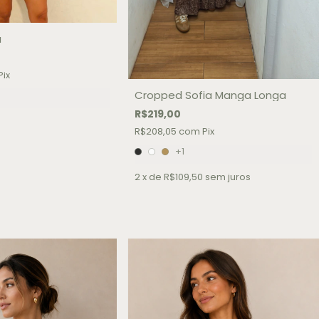
a
Pix
Cropped Sofia Manga Longa
R$219,00
R$208,05
com
Pix
+1
2
x de
R$109,50
sem juros