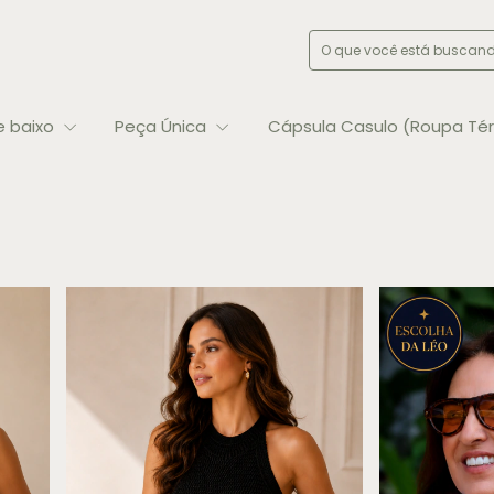
e baixo
Peça Única
Cápsula Casulo (Roupa Té