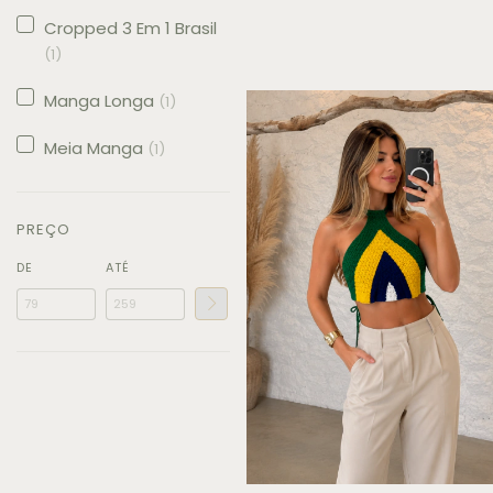
Cropped 3 Em 1 Brasil
(1)
Manga Longa
(1)
Meia Manga
(1)
PREÇO
DE
ATÉ