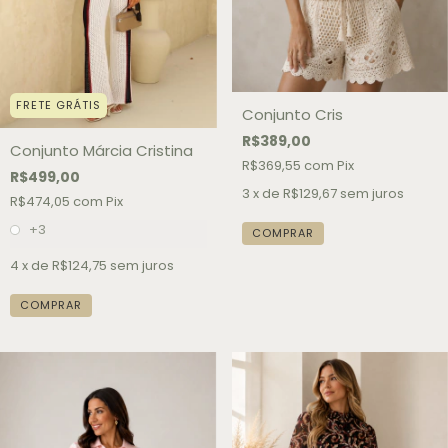
FRETE GRÁTIS
Conjunto Cris
R$389,00
Conjunto Márcia Cristina
R$369,55
com
Pix
R$499,00
3
x de
R$129,67
sem juros
R$474,05
com
Pix
+3
COMPRAR
4
x de
R$124,75
sem juros
COMPRAR