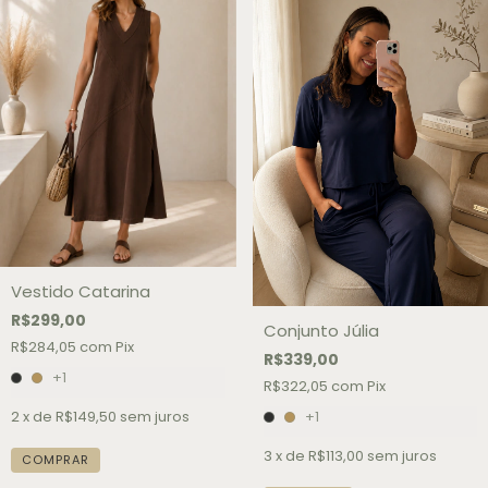
Vestido Catarina
R$299,00
Conjunto Júlia
R$284,05
com
Pix
R$339,00
+1
R$322,05
com
Pix
2
x de
R$149,50
sem juros
+1
3
x de
R$113,00
sem juros
COMPRAR