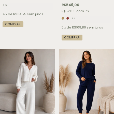
R$549,00
+6
R$521,55
com
Pix
4
x de
R$114,75
sem juros
+2
COMPRAR
5
x de
R$109,80
sem juros
COMPRAR