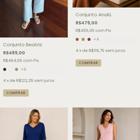
Conjunto Analú
R$479,00
R$455,05
com
Pix
+4
Conjunto Beatriz
4
x de
R$119,75
sem juros
R$489,00
R$464,55
com
Pix
COMPRAR
+9
4
x de
R$122,25
sem juros
COMPRAR