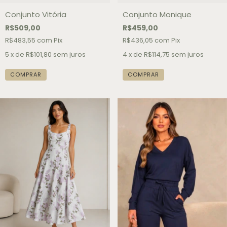
Conjunto Vitória
Conjunto Monique
R$509,00
R$459,00
R$483,55
com
Pix
R$436,05
com
Pix
5
x de
R$101,80
sem juros
4
x de
R$114,75
sem juros
COMPRAR
COMPRAR