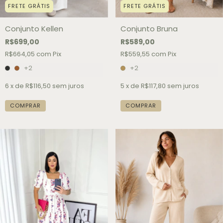
FRETE GRÁTIS
FRETE GRÁTIS
Conjunto Kellen
Conjunto Bruna
R$699,00
R$589,00
R$664,05
com
Pix
R$559,55
com
Pix
+2
+2
6
x de
R$116,50
sem juros
5
x de
R$117,80
sem juros
COMPRAR
COMPRAR