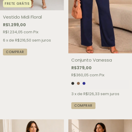
FRETE GRÁTIS
Vestido Midi Floral
R$1.299,00
R$1.234,05
com
Pix
6
x de
R$216,50
sem juros
COMPRAR
Conjunto Vanessa
R$379,00
R$360,05
com
Pix
3
x de
R$126,33
sem juros
COMPRAR