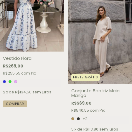
Vestido Flora
R$269,00
R$255,55
com
Pix
FRETE GRÁTIS
Conjunto Beatriz Meia
2
x de
R$134,50
sem juros
Manga
R$569,00
COMPRAR
R$540,55
com
Pix
+2
5
x de
R$113,80
sem juros