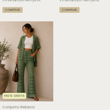
5
x de
R$111,80
sem juros
3
x de
R$129,67
sem juros
COMPRAR
COMPRAR
FRETE GRÁTIS
Conjunto Rebeca