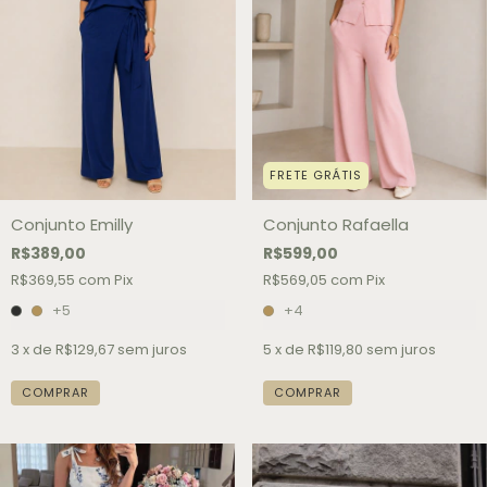
FRETE GRÁTIS
Conjunto Emilly
Conjunto Rafaella
R$389,00
R$599,00
R$369,55
com
Pix
R$569,05
com
Pix
+5
+4
3
x de
R$129,67
sem juros
5
x de
R$119,80
sem juros
COMPRAR
COMPRAR