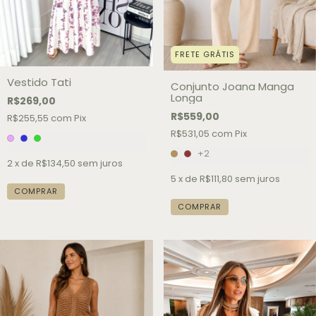
FRETE GRÁTIS
Vestido Tati
Conjunto Joana Manga
Longa
R$269,00
R$559,00
R$255,55
com
Pix
R$531,05
com
Pix
+2
2
x de
R$134,50
sem juros
5
x de
R$111,80
sem juros
COMPRAR
COMPRAR