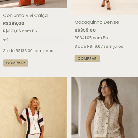
Conjunto Vivi Calça
Macaquinho Denise
R$399,00
R$359,00
R$379,05
com
Pix
R$341,05
com
Pix
+4
3
x de
R$119,67
sem juros
3
x de
R$133,00
sem juros
COMPRAR
COMPRAR