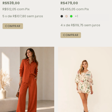
R$539,00
R$479,00
R$512,05
com
Pix
R$455,05
com
Pix
5
x de
R$107,80
sem juros
+1
4
x de
R$119,75
sem juros
COMPRAR
COMPRAR