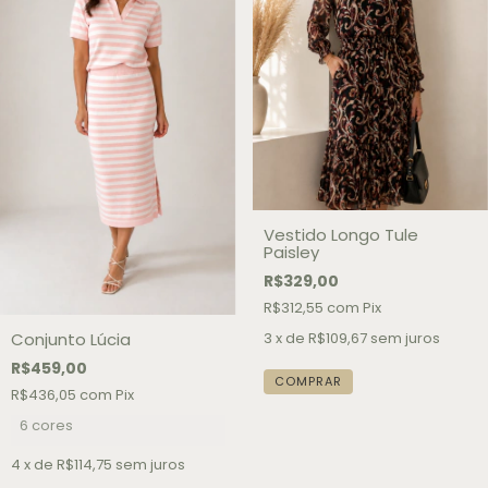
Vestido Longo Tule
Paisley
R$329,00
R$312,55
com
Pix
3
x de
R$109,67
sem juros
Conjunto Lúcia
R$459,00
COMPRAR
R$436,05
com
Pix
6 cores
4
x de
R$114,75
sem juros