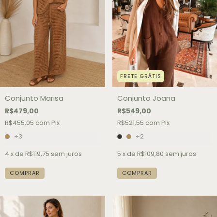
FRETE GRÁTIS
Conjunto Joana
Conjunto Marisa
R$549,00
R$479,00
R$521,55
com
Pix
R$455,05
com
Pix
+2
+3
5
x de
R$109,80
sem juros
4
x de
R$119,75
sem juros
COMPRAR
COMPRAR