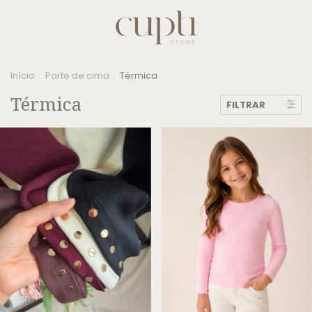
Início
.
Parte de cima
.
Térmica
Térmica
FILTRAR