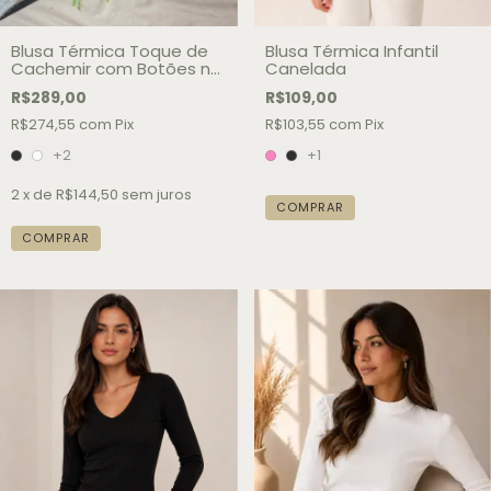
Blusa Térmica Toque de
Blusa Térmica Infantil
Cachemir com Botões na
Canelada
Manga
R$289,00
R$109,00
R$274,55
com
Pix
R$103,55
com
Pix
+2
+1
2
x de
R$144,50
sem juros
COMPRAR
COMPRAR