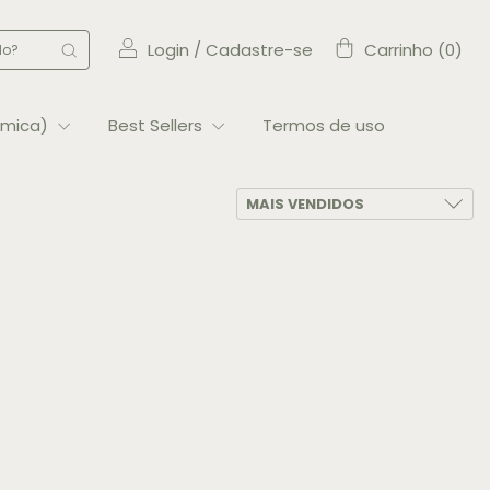
Login
/
Cadastre-se
Carrinho
(
0
)
rmica)
Best Sellers
Termos de uso