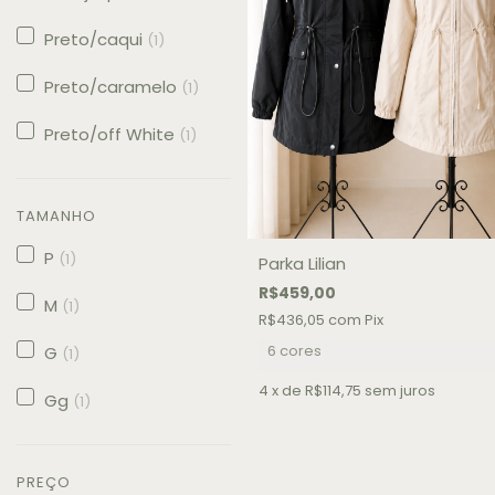
Preto/caqui
(1)
Preto/caramelo
(1)
Preto/off White
(1)
TAMANHO
P
(1)
Parka Lilian
R$459,00
M
(1)
R$436,05
com
Pix
6 cores
G
(1)
4
x de
R$114,75
sem juros
Gg
(1)
PREÇO