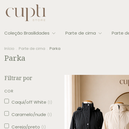
Coleção Brasilidades
Parte de cima
Parte d
Início
.
Parte de cima
.
Parka
Parka
Filtrar por
COR
Caqui/off White
(1)
Caramelo/nude
(1)
Cereja/preto
(1)