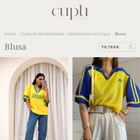
Início
.
Coleção Brasilidades + Misturadas na Copa
.
Blusa
Blusa
FILTRAR