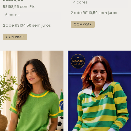
4 cores
R$198,55
com
Pix
2
x de
R$119,50
sem juros
6 cores
COMPRAR
2
x de
R$104,50
sem juros
COMPRAR